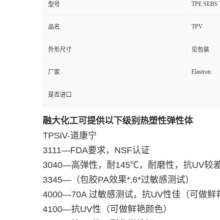
TPE SEBS 
型号
TPV
品名
外形尺寸
见包装
Elastron
厂家
是否进口
融大化工可提供以下级别热塑性弹性体
TPSiV-
道康宁
3111
—
FDA
要求，
NSF
认证
3040
—高弹性，耐
145
℃，耐磨性，抗
UV
较
3345
—（包胶
PA
效果*
,6*
过敏感测试）
4000
—
70A
过敏感测试，抗
UV
性佳（可做鲜
4100
—抗
UV
性（可做鲜艳颜色）