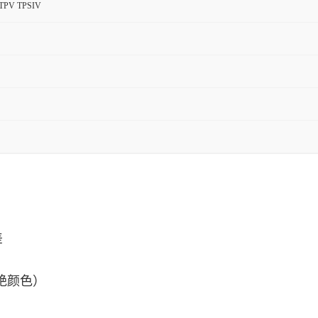
TPV TPSIV
差
艳颜色）