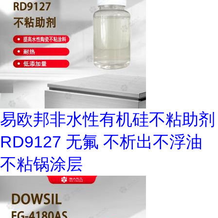
易欧邦非水性有机硅不粘助剂
RD9127 无氟 不析出不浮油
不粘锅涂层