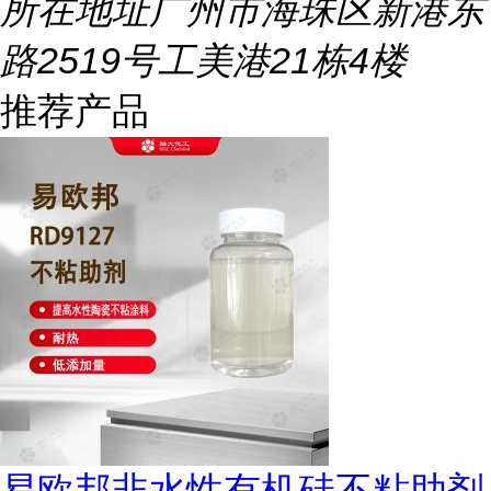
所在地址
广州市海珠区新港东
路2519号工美港21栋4楼
推荐产品
易欧邦非水性有机硅不粘助剂