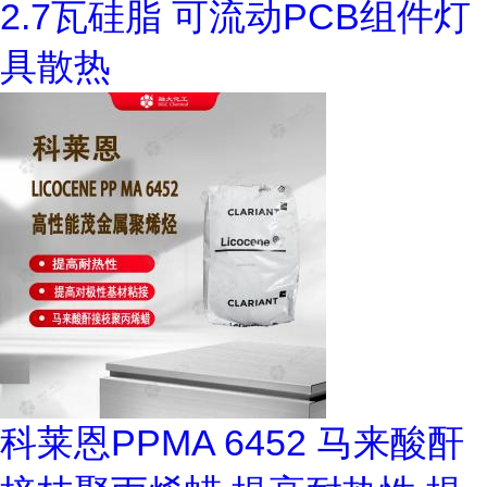
2.7瓦硅脂 可流动PCB组件灯
具散热
科莱恩PPMA 6452 马来酸酐