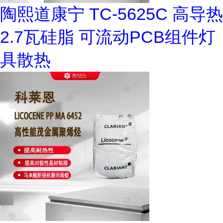
陶熙道康宁 TC-5625C 高导热
2.7瓦硅脂 可流动PCB组件灯
具散热