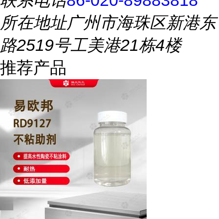
联系电话
86-020-89883818
所在地址
广州市海珠区新港东
路2519号工美港21栋4楼
推荐产品