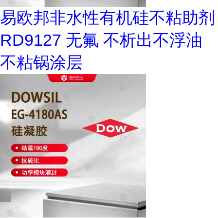
易欧邦非水性有机硅不粘助剂
RD9127 无氟 不析出不浮油
不粘锅涂层