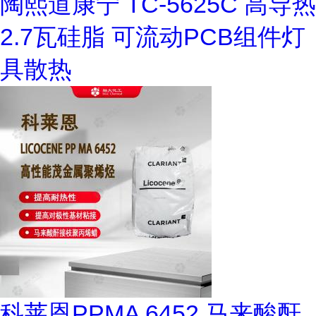
陶熙道康宁 TC-5625C 高导热
2.7瓦硅脂 可流动PCB组件灯
具散热
科莱恩PPMA 6452 马来酸酐