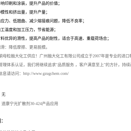
影响印刷和涂装，提升产品的价值；
冲模性和挤出量，提升产量；
内应力、低翘曲、减少熔接痕问题，降低不良率；
加工温度和加工压力，节省能源；
材料优异的滑性，提高产品的耐性，适合于高速、重载荷场合；
润滑：降低摩擦、更易脱模。
酮母粒融大化工供应！广州融大化工有限公司成立于2007年是专业的进口特殊化
管理体系认证，我们将继续追求“品质服务 ，客户满意至上”的方针，持
访问：http://www.gzugchem.com/
：无
：
道康宁光扩散剂30-424产品应用
闻：