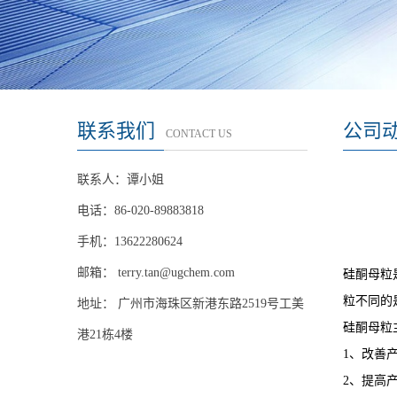
联系我们
公司
CONTACT US
联系人：谭小姐
电话：86-020-89883818
手机：13622280624
邮箱：
terry.tan@ugchem.com
硅酮母粒
粒不同的
地址： 广州市海珠区新港东路2519号工美
硅酮母粒
港21栋4楼
1、改善
2、提高