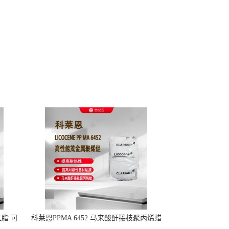
硅脂 可
科莱恩PPMA 6452 马来酸酐接枝聚丙烯蜡