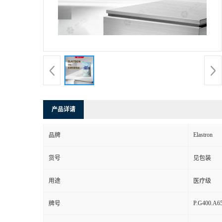
产品详请
Elastron
品牌
货号
见包装
用途
医疗级
P.G400.A6
牌号