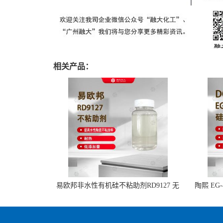
相关产品：
易欧邦非水性有机硅不粘助剂RD9127 无
陶熙 EG
氟 不析出不浮油 不粘锅涂层