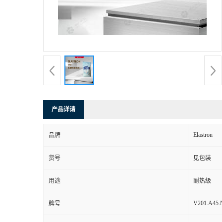
产品详请
Elastron
品牌
货号
见包装
用途
耐热级
V201.A45.
牌号