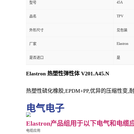
45A
型号
TPV
品名
外形尺寸
见包装
Elastron
厂家
是否进口
是
Elastron 热塑性弹性体 V201.A45.N
热塑性硫化橡胶,EPDM+PP,优异的压缩性变,
电气电子
Elastron产品组用于以下电气和电缆
电缆应用