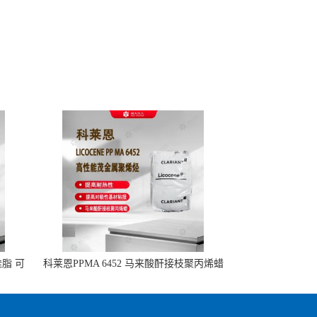
硅脂 可
科莱恩PPMA 6452 马来酸酐接枝聚丙烯蜡
提高耐热性 提高对极性基材粘接 热熔胶
改性 高粘度应用的拷贝