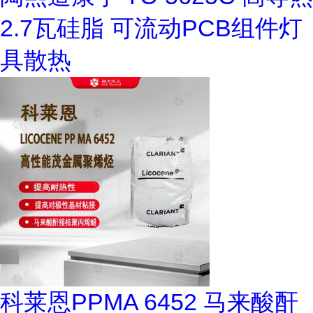
2.7瓦硅脂 可流动PCB组件灯
具散热
科莱恩PPMA 6452 马来酸酐