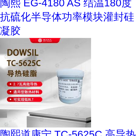
陶熙 EG-4180 AS 结温180度
抗硫化半导体功率模块灌封硅
凝胶
陶熙道康宁 TC-5625C 高导热