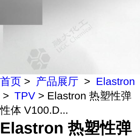
首页
>
产品展厅
>
Elastron
>
TPV
> Elastron 热塑性弹
性体 V100.D...
Elastron 热塑性弹