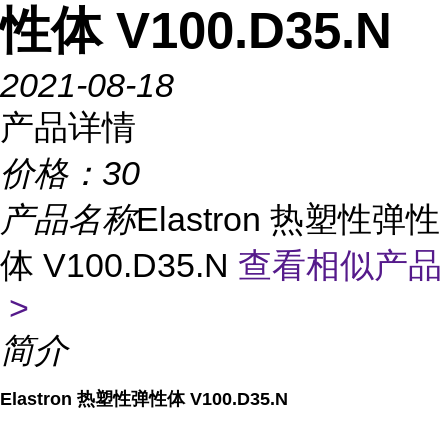
性体 V100.D35.N
2021-08-18
产品详情
价格：
30
产品名称
Elastron 热塑性弹性
体 V100.D35.N
查看相似产品
>
简介
Elastron 热塑性弹性体 V100.D35.N