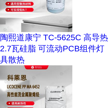
陶熙道康宁 TC-5625C 高导热
2.7瓦硅脂 可流动PCB组件灯
具散热