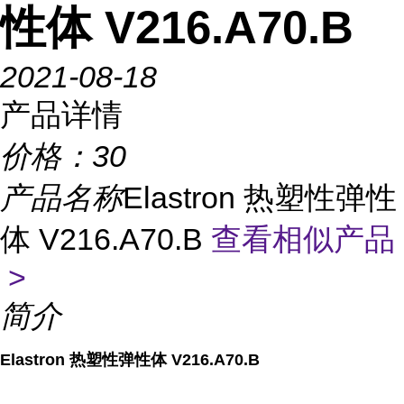
性体 V216.A70.B
2021-08-18
产品详情
价格：
30
产品名称
Elastron 热塑性弹性
体 V216.A70.B
查看相似产品
>
简介
Elastron 热塑性弹性体 V216.A70.B