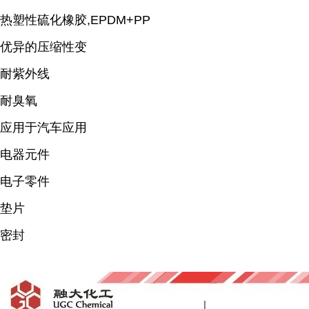
热塑性硫化橡胶,EPDM+PP
优异的压缩性变
耐紫外线
耐臭氧
应用于汽车应用
电器元件
电子零件
垫片
密封