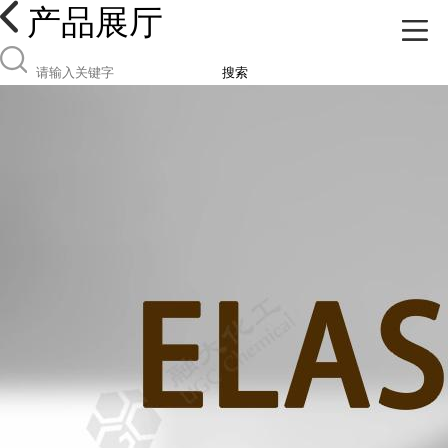
产品展厅
搜索