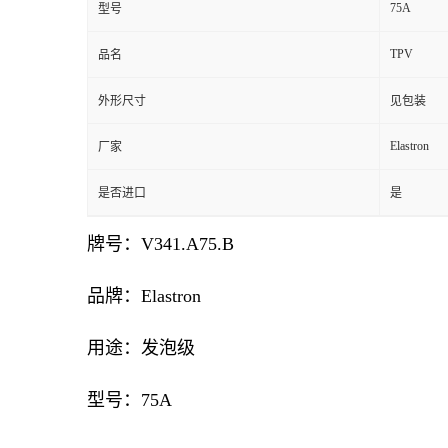
75A
型号
TPV
品名
外形尺寸
见包装
Elastron
厂家
是否进口
是
牌号：V341.A75.B
品牌：Elastron
用途：发泡级
型号：75A