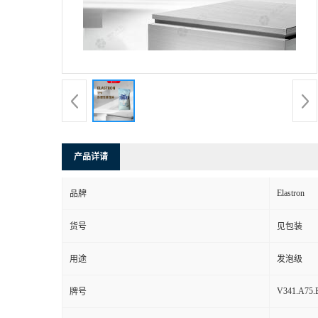
产品详请
Elastron
品牌
货号
见包装
用途
发泡级
V341.A75.
牌号