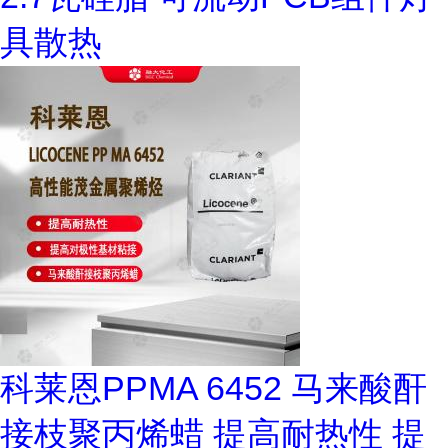
具散热
科莱恩PPMA 6452 马来酸酐
接枝聚丙烯蜡 提高耐热性 提