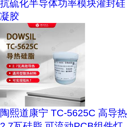
抗硫化半导体功率模块灌封硅
凝胶
陶熙道康宁 TC-5625C 高导热
2.7瓦硅脂 可流动PCB组件灯