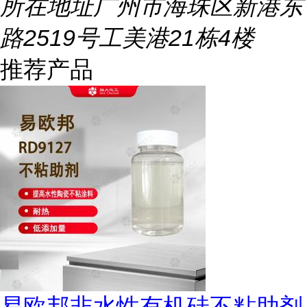
所在地址
广州市海珠区新港东
路2519号工美港21栋4楼
推荐产品
易欧邦非水性有机硅不粘助剂