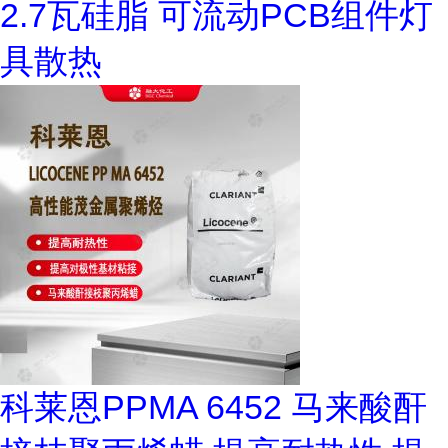
2.7瓦硅脂 可流动PCB组件灯
具散热
科莱恩PPMA 6452 马来酸酐