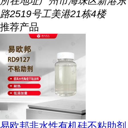
所在地址
广州市海珠区新港东
路2519号工美港21栋4楼
推荐产品
易欧邦非水性有机硅不粘助剂