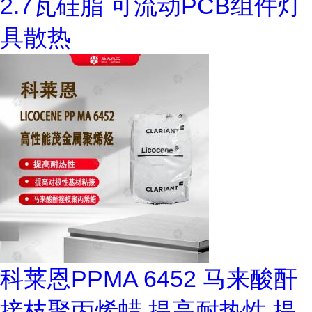
2.7瓦硅脂 可流动PCB组件灯
具散热
科莱恩PPMA 6452 马来酸酐
接枝聚丙烯蜡 提高耐热性 提