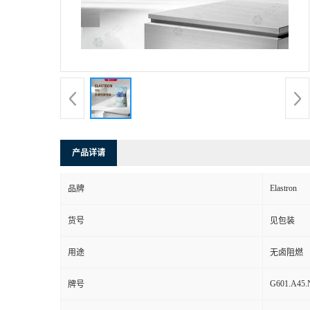
产品详请
Elastron
品牌
货号
见包装
用途
无卤阻燃
G601.A45.
牌号