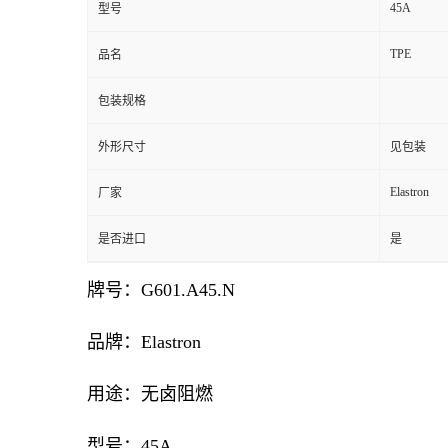
45A
型号
TPE
品名
包装规格
外形尺寸
见包装
Elastron
厂家
是否进口
是
牌号：G601.A45.N
品牌：Elastron
用途：无卤阻燃
型号：45A