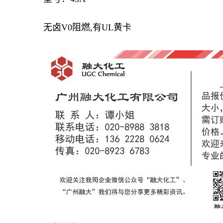
无卤V0阻燃,有UL黄卡