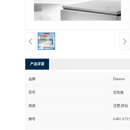
产品详请
Elastron
品牌
货号
见包装
用途
注塑,挤出
G401.A75.
牌号