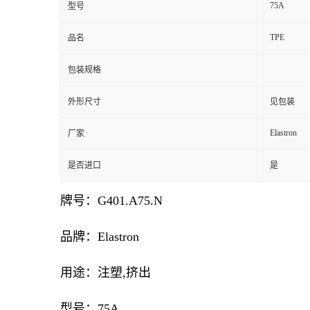
75A
型号
TPE
品名
包装规格
外形尺寸
见包装
Elastron
厂家
是否进口
是
牌号：G401.A75.N
品牌：Elastron
用途：注塑,挤出
型号：75A