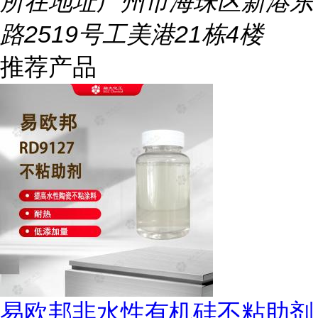
所在地址
广州市海珠区新港东
路2519号工美港21栋4楼
推荐产品
易欧邦非水性有机硅不粘助剂