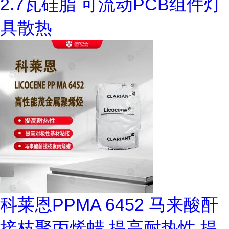
2.7瓦硅脂 可流动PCB组件灯
具散热
科莱恩PPMA 6452 马来酸酐
接枝聚丙烯蜡 提高耐热性 提