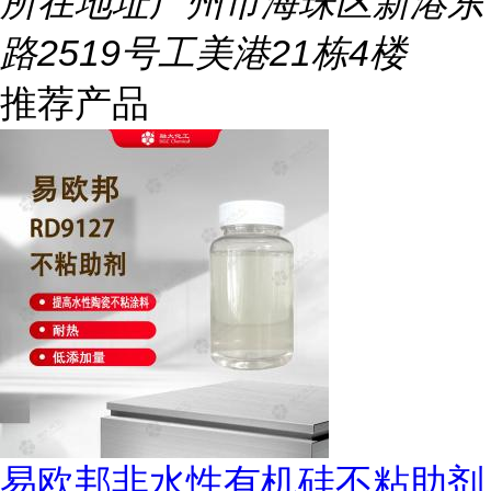
所在地址
广州市海珠区新港东
路2519号工美港21栋4楼
推荐产品
易欧邦非水性有机硅不粘助剂