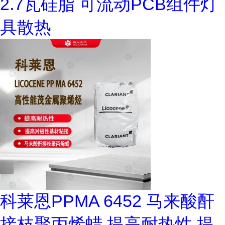
2.7瓦硅脂 可流动PCB组件灯
具散热
科莱恩PPMA 6452 马来酸酐
接枝聚丙烯蜡 提高耐热性 提