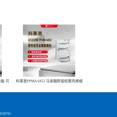
硅脂 可
科莱恩PPMA 6452 马来酸酐接枝聚丙烯蜡
提高耐热性 提高对极性基材粘接 热熔胶
改性 高粘度应用的拷贝
236783