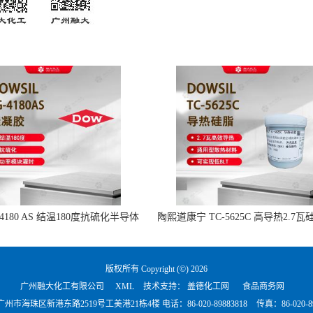
-4180 AS 结温180度抗硫化半导体
陶熙道康宁 TC-5625C 高导热2.7瓦
功率模块灌封硅凝胶
流动PCB组件灯具散热
版权所有 Copyright (©) 2026
广州融大化工有限公司
XML
技术支持：
盖德化工网
食品商务网
广州市海珠区新港东路2519号工美港21栋4楼 电话：
86-020-89883818
传真：86-020-89