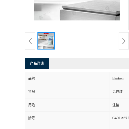
产品详请
Elastron
品牌
货号
见包装
用途
注塑
G400.A65.
牌号