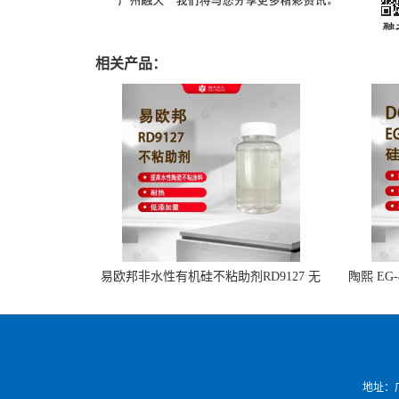
相关产品：
易欧邦非水性有机硅不粘助剂RD9127 无
陶熙 EG
氟 不析出不浮油 不粘锅涂层
地址：