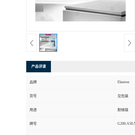
产品详请
Elastron
品牌
货号
见包装
用途
耐候级
G200.A50.
牌号