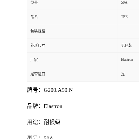
50A
型号
TPE
品名
包装规格
外形尺寸
见包装
Elastron
厂家
是否进口
是
牌号：G200.A50.N
品牌：Elastron
用途：耐候级
型号：50A