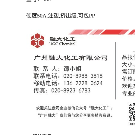
硬度50A,注塑,挤出级,可包PP