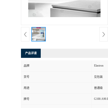
产品详请
Elastron
品牌
货号
见包装
用途
普通级
G100.A90.
牌号