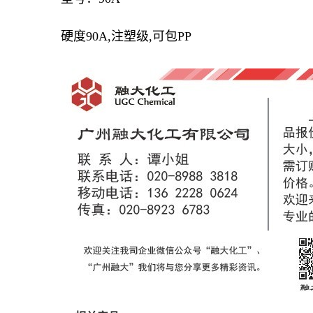
硬度90A,注塑级,可包PP