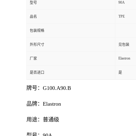
90A
型号
TPE
品名
包装规格
外形尺寸
见包装
Elastron
厂家
是否进口
是
牌号：G100.A90.B
品牌：Elastron
用途：普通级
型号：90A