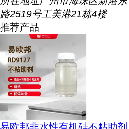
所在地址
广州市海珠区新港东
路2519号工美港21栋4楼
推荐产品
易欧邦非水性有机硅不粘助剂