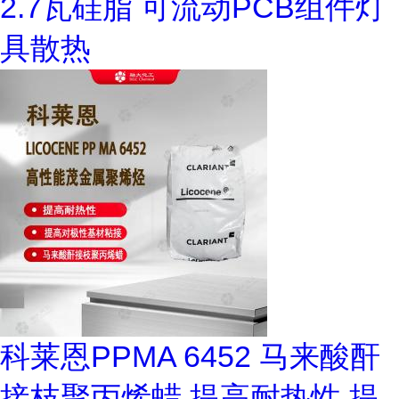
2.7瓦硅脂 可流动PCB组件灯
具散热
科莱恩PPMA 6452 马来酸酐
接枝聚丙烯蜡 提高耐热性 提