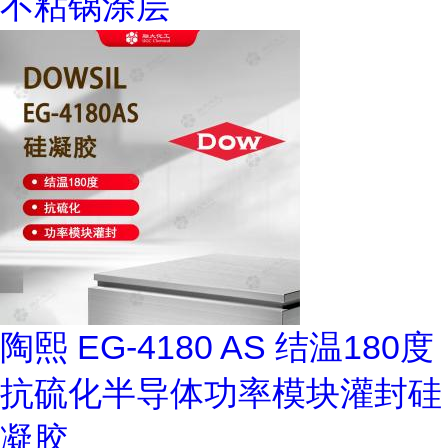
不粘锅涂层
陶熙 EG-4180 AS 结温180度
抗硫化半导体功率模块灌封硅
凝胶