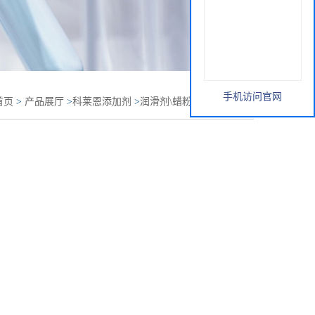
手机访问官网
首页
>
产品展厅
>
科莱恩添加剂
>
润滑剂\蜡粉
>
科莱恩润滑
聚酰胺蒙旦蜡