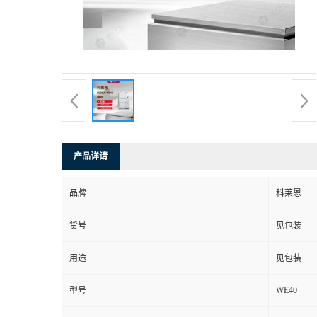
产品详请
品牌
科莱恩
货号
见包装
用途
见包装
WE40
型号