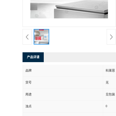
产品详请
品牌
科莱恩
货号
无
用途
见包装
0
浊点