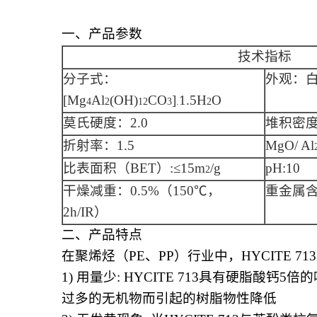
一、产品参数
技术指标
分子式：
外观：
[Mg
Al
(OH)
CO
]
1.5H
O
4
2
12
3
.
2
莫氏硬度：2.0
堆积密度：3
折射率：1.5
MgO/ Al
比表面积（BET）:≤15m
/g
pH:10
2
干燥减重：0.5%（150℃，
重金属含
2h/IR）
二、产品特点
在聚烯烃（PE、PP）行业中，HYCITE
1)
用量少: HYCITE 713具有硬脂酸钙
过多的无机物而引起的树脂物性降低