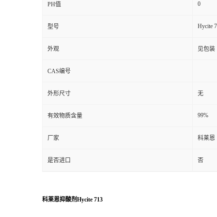
0
PH值
Hycite 
型号
外观
见包装
CAS编号
外形尺寸
无
99%
有效物质含量
厂家
科莱恩
是否进口
否
科莱恩抑酸剂Hycite 713