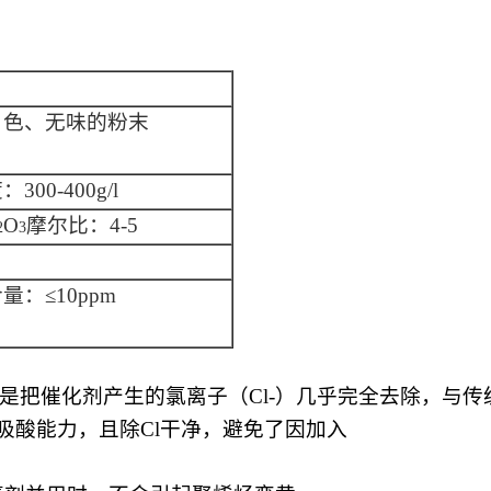
白色、无味的粉末
00-400g/l
O
摩尔比：4-5
2
3
量：≤10ppm
 713是把催化剂产生的氯离子（Cl-）几乎完全去除，
5倍的吸酸能力，且除Cl干净，避免了因加入