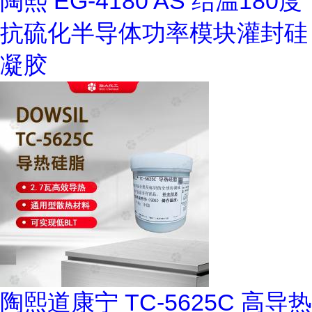
陶熙 EG-4180 AS 结温180度
抗硫化半导体功率模块灌封硅
凝胶
陶熙道康宁 TC-5625C 高导热