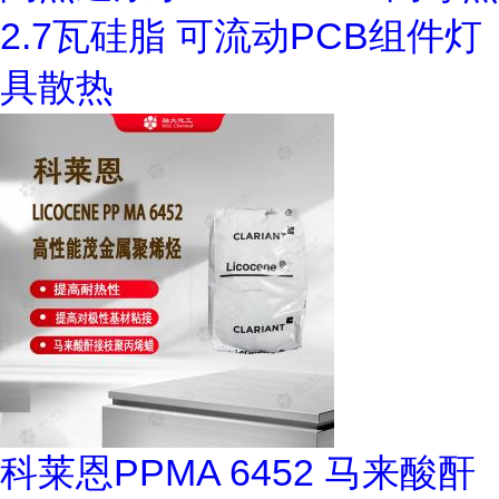
2.7瓦硅脂 可流动PCB组件灯
具散热
科莱恩PPMA 6452 马来酸酐