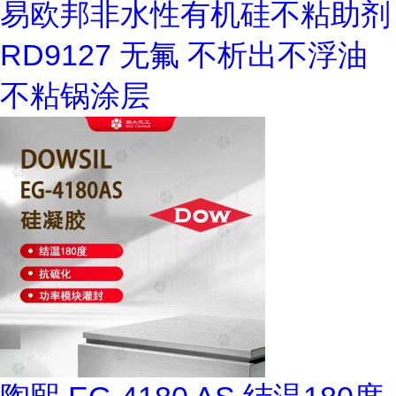
易欧邦非水性有机硅不粘助剂
RD9127 无氟 不析出不浮油
不粘锅涂层