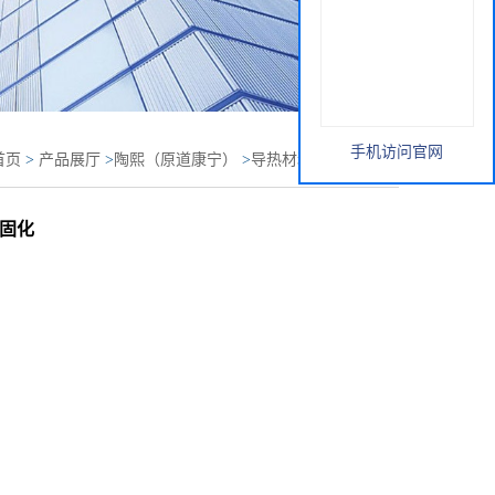
手机访问官网
首页
>
产品展厅
>
陶熙（原道康宁）
>
导热材料
>
陶熙导热
物 电气设备热耦合导热硅脂 不固化
不固化