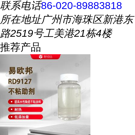
联系电话
86-020-89883818
所在地址
广州市海珠区新港东
路2519号工美港21栋4楼
推荐产品