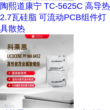
陶熙道康宁 TC-5625C 高导热
2.7瓦硅脂 可流动PCB组件灯
具散热