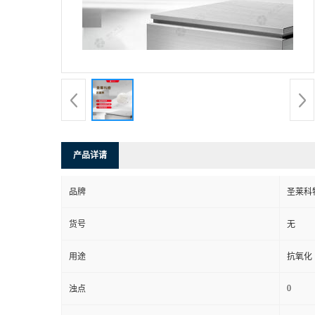
产品详请
品牌
圣莱科
货号
无
用途
抗氧化
0
浊点