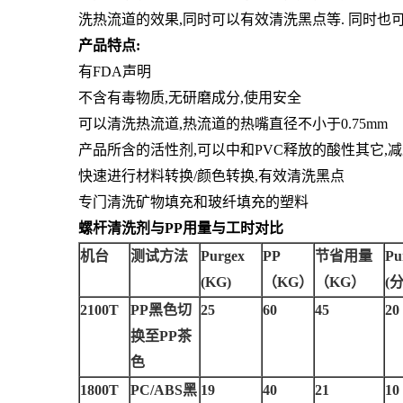
洗热流道的效果,同时可以有效清洗黑点等. 同时也
产品特点:
有FDA声明
不含有毒物质,无研磨成分,使用安全
可以清洗热流道,热流道的热嘴直径不小于0.75mm
产品所含的活性剂,可以中和PVC释放的酸性其它,减
快速进行材料转换/颜色转换,有效清洗黑点
专门清洗矿物填充和玻纤填充的塑料
螺杆清洗剂与PP用量与工时对比
机台
测试方法
Purgex
PP
节省用量
Pu
(KG)
（KG）
（KG）
(
分
2100T
PP
黑色切
25
60
45
20
换至PP茶
色
1800T
PC/ABS
黑
19
40
21
10