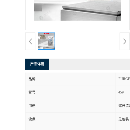
产品详请
PURG
品牌
459
货号
用途
螺杆清
浊点
见包装