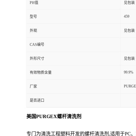
PH值
见包装
459
型号
外观
见包装
CAS编号
外形尺寸
见包装
99.9%
有效物质含量
PURG
厂家
是否进口
美国PURGEX螺杆清洗剂
专门为清洗工程塑料开发的螺杆清洗剂,适用于PC、PC/