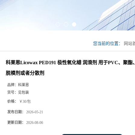
您当前的位置：
网站
Licowax PED19
科莱恩Licowax PED191 极性氧化蜡 润滑剂 用于PVC、聚
者分散剂
脱模剂或者分散剂
品牌：
科莱恩
货号：
见包装
价格：
￥30/包
发布日期：
2026-05-21
更新日期：
2026-08-06