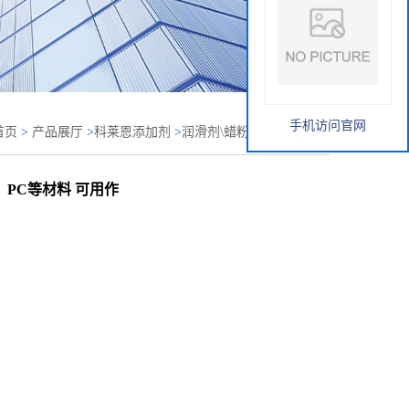
手机访问官网
首页
>
产品展厅
>
科莱恩添加剂
>
润滑剂\蜡粉
>
科莱恩
1 极性氧化蜡 润滑剂 用于PVC、聚酯、PC等材料 可用作脱模剂或
酯、PC等材料 可用作