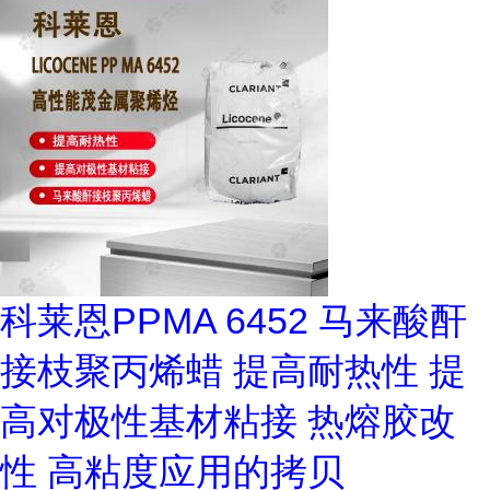
科莱恩PPMA 6452 马来酸酐
接枝聚丙烯蜡 提高耐热性 提
高对极性基材粘接 热熔胶改
性 高粘度应用的拷贝