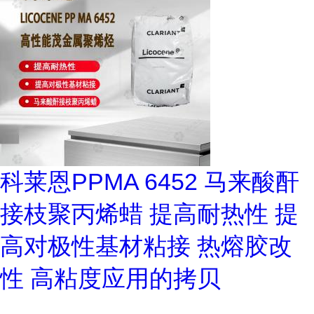
科莱恩PPMA 6452 马来酸酐
接枝聚丙烯蜡 提高耐热性 提
高对极性基材粘接 热熔胶改
性 高粘度应用的拷贝